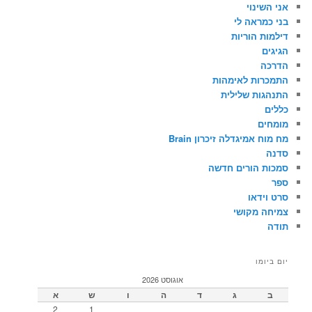
אני השינוי
בני כמראה לי
דילמות הוריות
הגיגים
הדרכה
התמכרות לאימהות
התנהגות שלילית
כללים
מומחים
מח מוח אמיגדלה זיכרון Brain
סדנה
סמכות הורים חדשה
ספר
סרט וידאו
צמיחה מקושי
תודה
יום ביומו
אוגוסט 2026
ב
ג
ד
ה
ו
ש
א
2
1