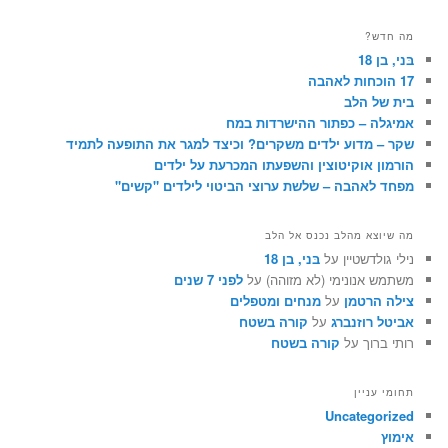
מה חדש?
בּני, בן 18
17 הוכחות לאהבה
בית של הלב
אמיגלה – כפתור ההישרדות במח
שקר – מדוע ילדים משקרים? וכיצד למגר את התופעה לתמיד
הורמון אוקיטוצין והשפעתו המכרעת על ילדים
מפחד לאהבה – שלשת ערוצי הביטוי לילדים "קשים"
מה שיוצא מהלב נכנס אל הלב
נילי גולדשטיין על
בּני, בן 18
משתמש אנונימי (לא מזוהה) על
לפני 7 שנים
צילה הרטמן
על
מנחים ומטפלים
אביטל רוזנברג
על
קורה בשטח
רותי ברוך על
קורה בשטח
תחומי עניין
Uncategorized
אימוץ