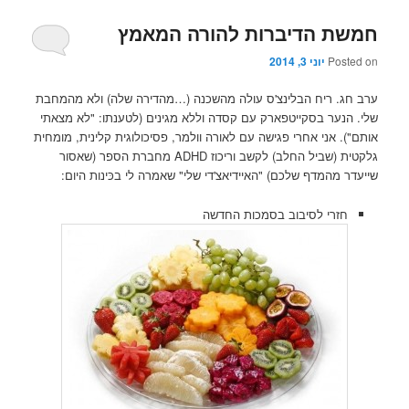
חמשת הדיברות להורה המאמץ
Posted on
יוני 3, 2014
ערב חג. ריח הבלינצ'ס עולה מהשכנה (…מהדירה שלה) ולא מהמחבת
שלי. הנער בסקייטפארק עם קסדה וללא מגינים (לטענתו: "לא מצאתי
אותם"). אני אחרי פגישה עם לאורה וולמר, פסיכולוגית קלינית, מומחית
גלקטית (שביל החלב) לקשב וריכוז ADHD מחברת הספר (שאסור
שייעדר מהמדף שלכם) "האיידיאצ'די שלי" שאמרה לי בכּינות היום:
חזרי לסיבוב בסמכות החדשה