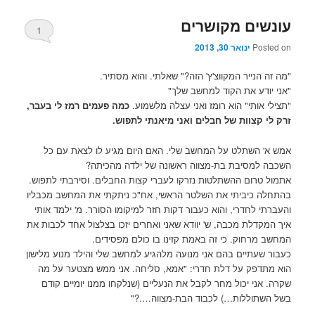
עונשים מקושרים
1
Posted on
ינואר 30, 2013
"מה זה הנייר המקווצ'ץ' הזה?" שאלתי. והוא מסתיר.
"אני יודע את הקוד למחשב שלך"
"תצילי אותי" הוא רומז ואני עצלה מלשמוע.
כמה פעמים רמז לי בעבר,
זרק לי קצוות של חבלים ואני מיאנתי לתפוש.
אמש א' השתלט על המחשב שלי. האם היום מגיע לו לצאת עם כל
השכבה למסיבת בת-מצווה ראשונה של ילדה מהכיתה?
אתמול טרום ההשתלטות נזרקו לעברי קצות החבלים. וסירבתי לתפוש.
בהתחלה כיביתי את השלטר הראשי, אח"כ ניתקתי את המחשב מכבליו
והעברתי לחדרי, והוא כעבור דקות חזר למיקומו הסורר. מ' ילמד אותי
איך המקדלת מכבה, ש' יוודא שאני ואחרים יזכו בצלצול אחד לכבות את
המחשב מרחוק. כי זה באמת קזינו בו כולם מפסידים.
כעבור שעתיים בהם אני מנועה מלהגיע למחשב שלי והילד מנוע מלישון
הוא מתדפק על דלת חדרי: "אמא, סליחה. אני ממש מצטער על מה
שקרה. אני יכול מחר לקבל את הנעליים (שנלקחו ממנו יומיים קודם
בשל השתוללות…) לכבוד הבת-מצווה….?"