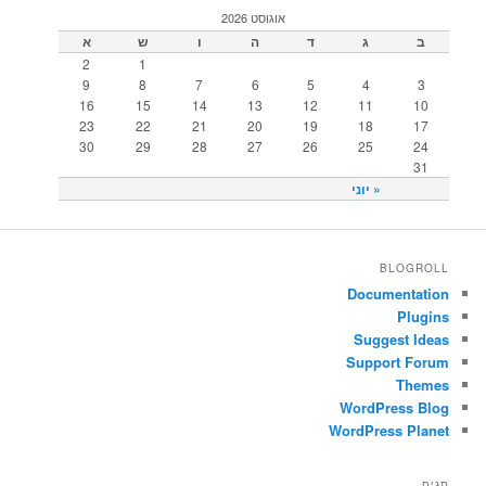
אוגוסט 2026
ב
ג
ד
ה
ו
ש
א
2
1
9
8
7
6
5
4
3
16
15
14
13
12
11
10
23
22
21
20
19
18
17
30
29
28
27
26
25
24
31
« יוני
BLOGROLL
Documentation
Plugins
Suggest Ideas
Support Forum
Themes
WordPress Blog
WordPress Planet
תגים