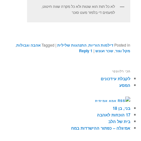
לא כל תות הוא שטות ולא כל מקרה שווה חיטוט,
לפעמים די בלפזר מעט סוכר
Posted in
דילמות הוריות
,
התנהגות שלילית
|
Tagged
אהבה וגבולות
,
מקל וגזר
,
שכר ועונש
|
1
Reply
הכי רלוונטי
לקבלת עידכונים
המסע
אמא אמיתית
בּני, בן 18
17 הוכחות לאהבה
בית של הלב
אמיגלה – כפתור ההישרדות במח