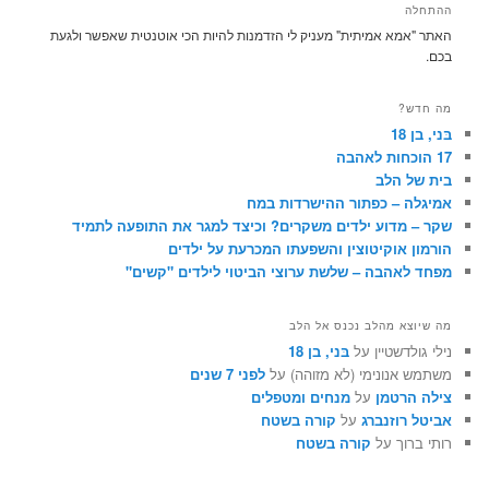
ההתחלה
האתר "אמא אמיתית" מעניק לי הזדמנות להיות הכי אוטנטית שאפשר ולגעת
בכם.
מה חדש?
בּני, בן 18
17 הוכחות לאהבה
בית של הלב
אמיגלה – כפתור ההישרדות במח
שקר – מדוע ילדים משקרים? וכיצד למגר את התופעה לתמיד
הורמון אוקיטוצין והשפעתו המכרעת על ילדים
מפחד לאהבה – שלשת ערוצי הביטוי לילדים "קשים"
מה שיוצא מהלב נכנס אל הלב
נילי גולדשטיין על
בּני, בן 18
משתמש אנונימי (לא מזוהה) על
לפני 7 שנים
צילה הרטמן
על
מנחים ומטפלים
אביטל רוזנברג
על
קורה בשטח
רותי ברוך על
קורה בשטח