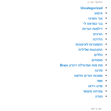
תחומי עניין
Uncategorized
אימוץ
אני השינוי
בני כמראה לי
דילמות הוריות
הגיגים
הדרכה
התמכרות לאימהות
התנהגות שלילית
כללים
מומחים
מח מוח אמיגדלה זיכרון Brain
סדנה
סמכות הורים חדשה
ספר
סרט וידאו
צמיחה מקושי
תודה
יום ביומו