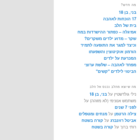
מה חדש?
בּני, בן 18
17 הוכחות לאהבה
בית של הלב
אמיגלה – כפתור ההישרדות במח
שקר – מדוע ילדים משקרים?
וכיצד למגר את התופעה לתמיד
הורמון אוקיטוצין והשפעתו
המכרעת על ילדים
מפחד לאהבה – שלשת ערוצי
הביטוי לילדים "קשים"
מה שיוצא מהלב נכנס אל הלב
נילי גולדשטיין על
בּני, בן 18
משתמש אנונימי (לא מזוהה) על
לפני 7 שנים
צילה הרטמן
על
מנחים ומטפלים
אביטל רוזנברג
על
קורה בשטח
רותי ברוך על
קורה בשטח