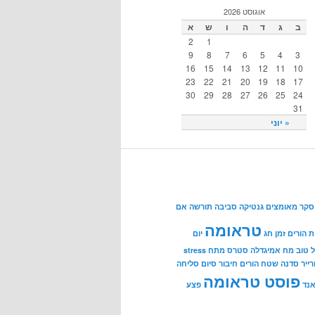
אוגוסט 2026
ב
ג
ד
ה
ו
ש
א
2
1
9
8
7
6
5
4
3
16
15
14
13
12
11
10
23
22
21
20
19
18
17
30
29
28
27
26
25
24
31
« יוני
סקר מאומצים גנטיקה סביבה תורשה
אם
טראומה
 הורים
זמן
חג
יום
 טוב
מח אמיגדלה סטרס מתח stress
רייר
סדנה שטח הורים חיבור
סיום
סליחה
פוסט טראומה
אנד
פצע