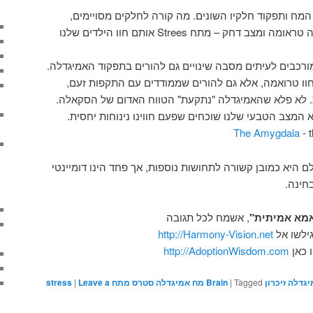
 המח ותפקוד חלקיו השונים. מה קורה לחלקים מסויימים,
חק – מתח Strees אותם חוו הילדים שלנו
ורכבים לעיתים מסבה שינויים גם להורים בתפקוד האמיגדלה.
חוו טרואמה, אלא גם להורים שממודדים עם התקפות זעם,
ת. לא פלא שהאמיגדלה "נתקעת" הטווח האדום של הסקאלה.
המצב הטבעי שלנו שוכחים שפעם חווינו נינוחות יחסית.
- 
 היא כמובן קשורה לתחושות נוספות, אך פחד הינו דומיינטי
בחינה.
מא אמיתית"
, אשמח לכל תגובה
ילשו אל
http://Harmony-Vision.net
 כאן
http://AdoptionWisdom.com
לה זיכרון Brain
Tagged
|
מח אמיגדלה סטרס מתח stress
Leave a
|