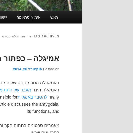
Main menu
ראשי
אימוץ וטראומה
גישות
Skip to secondary content
Skip to primary content
TAG ARCHIVES:
מח אמיגדלה סטרס מתח S
אמיגלה – כפתור 
Posted on
אוקטובר 20, 2014
האמיגדלה הטרמוסטט של המח למ
האמיגלה הינה
מעבד של התת מו
קישור
להסבר באנגלית
nsible for
article discusses the amygdala,
its functions, and
מאמרים סרטונים בתחום חקר וה
בסרטונים שכאן.