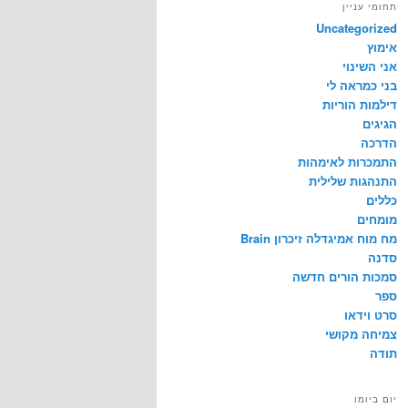
תחומי עניין
Uncategorized
אימוץ
אני השינוי
בני כמראה לי
דילמות הוריות
הגיגים
הדרכה
התמכרות לאימהות
התנהגות שלילית
כללים
מומחים
מח מוח אמיגדלה זיכרון Brain
סדנה
סמכות הורים חדשה
ספר
סרט וידאו
צמיחה מקושי
תודה
יום ביומו