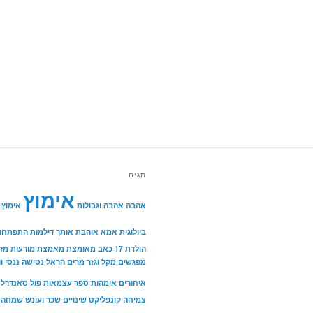
תגים
אימוץ
אהבה
אהבה וגבולות
אימוץ 
ביולוגית
אמא אוהבת אותך
דילמות
התפתחות
הולדת 17
כאב
מאומצת
מאמצת
מודעות
מזל
מפגשים
מקל וגזר
מרים הראל
נטישה
ננסי וו
איחורים אימהות
ספר
עצמאות
פול סאנדרל
צמיחה
קונפליקט
שינויים
שכר ועונש
שמחה