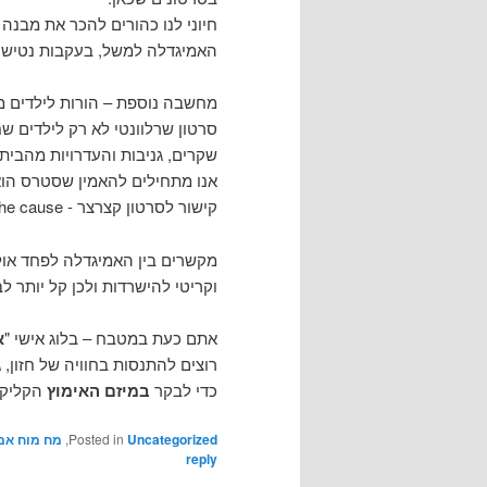
חיוני לנו כהורים להכר את מבנה
האמיגדלה למשל, בעקבות נטישה טראומה ומצב ד
מחשבה נוספת – הורות לילדים מ
סרטון שרלוונטי לא רק לילדים ש
שקרים, גניבות והעדרויות מהבי
אנו מתחילים להאמין שסטרס הוא 
קישור לסרטון קצרצר -
The Amygdala
the cause
מקשרים בין האמיגדלה לפחד אולם
וקריטי להישרדות ולכן קל יותר ל
אתם כעת במטבח – בלוג אישי "
א
רוצים להתנסות בחוויה של חזון, ג
כדי לבקר
במיזם האימוץ
הקליקו
Uncategorized
Posted in
,
מח מוח אמיגד
reply