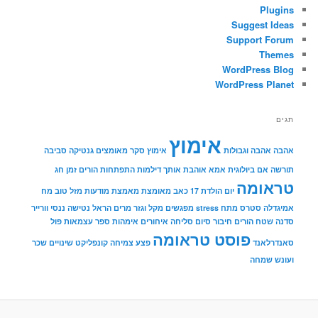
Plugins
Suggest Ideas
Support Forum
Themes
WordPress Blog
WordPress Planet
תגים
אימוץ
אהבה
אהבה וגבולות
אימוץ סקר מאומצים גנטיקה סביבה
תורשה
אם ביולוגית
אמא אוהבת אותך
דילמות
התפתחות הורים
זמן
חג
טראומה
יום הולדת 17
כאב
מאומצת
מאמצת
מודעות
מזל טוב
מח
אמיגדלה סטרס מתח stress
מפגשים
מקל וגזר
מרים הראל
נטישה
ננסי וורייר
סדנה שטח הורים חיבור
סיום
סליחה איחורים אימהות
ספר
עצמאות
פול
פוסט טראומה
סאנדרלאנד
פצע
צמיחה
קונפליקט
שינויים
שכר
ועונש
שמחה