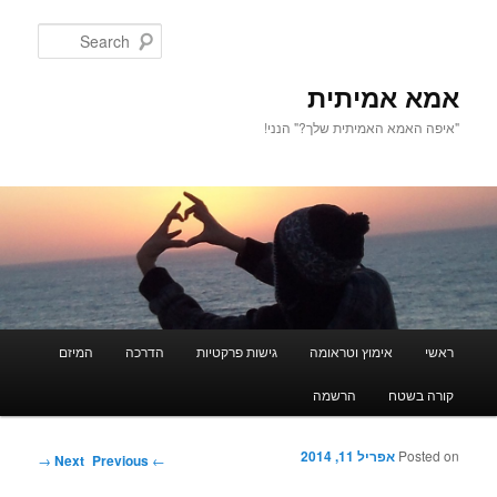
Search
אמא אמיתית
"איפה האמא האמיתית שלך?" הנני!
Main men
ראשי
אימוץ וטראומה
גישות פרקטיות
הדרכה
המיזם
Skip to secondary content
Skip to primary content
קורה בשטח
הרשמה
Posted on
אפריל 11, 2014
Post navigation
→
Next
Previous
←