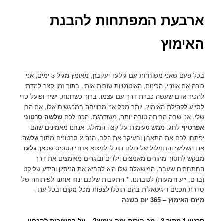
ארבעת המפתחות להבנת
האימוץ
בכל פעם שאני משוחחת עם גילעד יעקבזן, מאומץ מגיל 3 ימים, אני
כורה את אוזניי. הכּינות, האוטנטיות שובות אותי. בתוך זמן קצר למדתי
להכיר אדם שעשה כברת דרך עם עצמו. בּרוך כשרונות, ישיר ופועל כדי
לסייע לקהילת האימוץ. יותר מכל אני מרוויחה במפגשים אלו, את הבּן
שלי. אני שבה הביתה טובה יותר, משודרגת. הכנו לכם
שלשה סרטוני
אפרטיף
לחג. ממש טעימות על קצה המזלג. אנחנו מאמינים שהם
יפתחו לכם את התאבון ובעיקר את הלב. הנה 2 סרטונים מתוך שלשה.
את השלישי והתמלול של כולם תוכלו למצוא אחרי הטופס שכאן.
גלעד
מבקש לחסוך מהורים מאמצים וילדים ובוגרים מאומצים את דרך
החתחתים שעבר. המישאלה שלו היא להביא את הניסיון והידע שליקט
(בדם, יזע ודמעות) לטובתנו. * התגובות שלכם ינחו אותנו לפיתוחה של
סדרת תכנים דיגיטאלית בהם תוכלו לצפות מכל מקום ובכל עת -
מיזם האימוץ –
365 יום בשנה
סרטון 1 מתוך 3 -
מה הורות ומה אימוץ? – על החשיבות להבחין