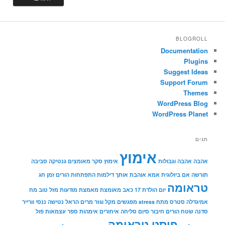
BLOGROLL
Documentation
Plugins
Suggest Ideas
Support Forum
Themes
WordPress Blog
WordPress Planet
תגים
אימוץ
אהבה
אהבה וגבולות
אימוץ סקר מאומצים גנטיקה סביבה
תורשה
אם ביולוגית
אמא אוהבת אותך
דילמות
התפתחות הורים
זמן
חג
טראומה
יום הולדת 17
כאב
מאומצת
מאמצת
מודעות
מזל טוב
מח
אמיגדלה סטרס מתח stress
מפגשים
מקל וגזר
מרים הראל
נטישה
ננסי וורייר
סדנה שטח הורים חיבור
סיום
סליחה איחורים אימהות
ספר
עצמאות
פול
פוסט טראומה