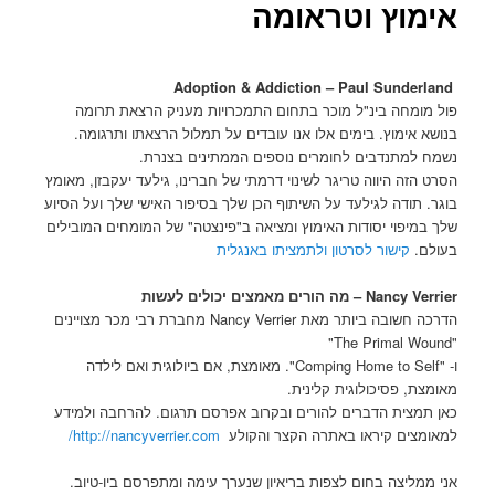
אימוץ וטראומה
Adoption & Addiction – Paul Sunderland
פול מומחה בינ"ל מוכר בתחום התמכרויות מעניק הרצאת תרומה
בנושא אימוץ. בימים אלו אנו עובדים על תמלול הרצאתו ותרגומה.
נשמח למתנדבים לחומרים נוספים הממתינים בצנרת.
הסרט הזה היווה טריגר לשינוי דרמתי של חברינו, גילעד יעקבזן, מאומץ
בוגר. תודה לגילעד על השיתוף הכן שלך בסיפור האישי שלך ועל הסיוע
שלך במיפוי יסודות האימוץ ומציאה ב"פינצטה" של המומחים המובילים
בעולם.
קישור לסרטון ולתמציתו באנגלית
errier – מה הורים מאמצים יכולים לעשות
Nancy V
הדרכה חשובה ביותר מאת Nancy Verrier מחברת רבי מכר מצויינים
"The Primal Wound"
ו- "Comping Home to Self". מאומצת, אם ביולוגית ואם לילדה
מאומצת, פסיכולוגית קלינית.
כאן תמצית הדברים להורים ובקרוב אפרסם תרגום. להרחבה ולמידע
למאומצים קיראו באתרה הקצר והקולע
http://nancyverrier.com/
אני ממליצה בחום לצפות בריאיון שנערך עימה ומתפרסם ביו-טיוב.