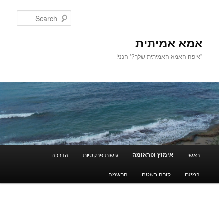
Search
אמא אמיתית
"איפה האמא האמיתית שלך?" הנני!
Main men
אימוץ וטראומה
ראשי
גישות פרקטיות
הדרכה
Skip to secondary content
Skip to primary content
המיזם
קורה בשטח
הרשמה