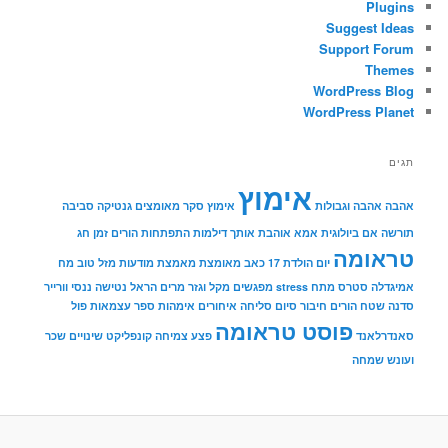
Plugins
Suggest Ideas
Support Forum
Themes
WordPress Blog
WordPress Planet
תגים
אימוץ
אהבה
אהבה וגבולות
אימוץ סקר מאומצים גנטיקה סביבה
תורשה
אם ביולוגית
אמא אוהבת אותך
דילמות
התפתחות הורים
זמן
חג
טראומה
יום הולדת 17
כאב
מאומצת
מאמצת
מודעות
מזל טוב
מח
אמיגדלה סטרס מתח stress
מפגשים
מקל וגזר
מרים הראל
נטישה
ננסי וורייר
סדנה שטח הורים חיבור
סיום
סליחה איחורים אימהות
ספר
עצמאות
פול
פוסט טראומה
סאנדרלאנד
פצע
צמיחה
קונפליקט
שינויים
שכר
ועונש
שמחה